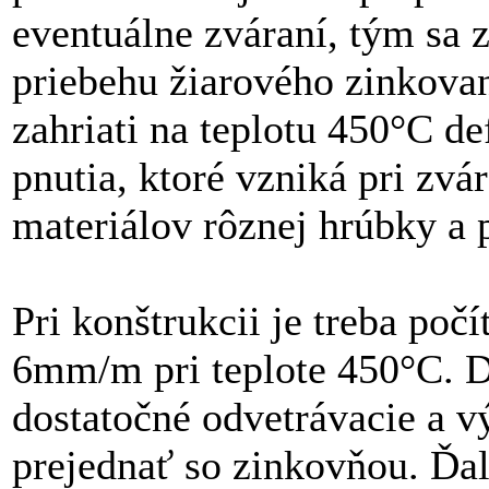
eventuálne zváraní, tým sa z
priebehu žiarového zinkovani
zahriati na teplotu 450°C d
pnutia, ktoré vzniká pri zvá
materiálov rôznej hrúbky a 
Pri konštrukcii je treba počí
6mm/m pri teplote 450°C. D
dostatočné odvetrávacie a vý
prejednať so zinkovňou. Ďal