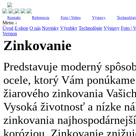
Kontakt
Referencie
Foto | Video
Výstavy
Technológi
Menu ↓
Úvod
E-shop
O nás
Novinky
Výrobky
Technológie
Výstavy
Foto | 
Version
Zinkovanie
Predstavuje moderný spôsob
ocele, ktorý Vám ponúkame
žiarového zinkovania Vašic
Vysoká životnosť a nízke ná
zinkovania najhospodárnejší
koróziou. Zinkovanie znižuj