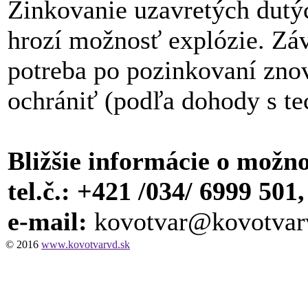
Zinkovanie uzavretých dutých
hrozí možnosť explózie. Záv
potreba po pozinkovaní znov
ochrániť (podľa dohody s t
Bližšie informácie o možn
tel.č.: +421 /034/ 6999 501,
e-mail:
kovotvar@kovotvar
© 2016
www.kovotvarvd.sk